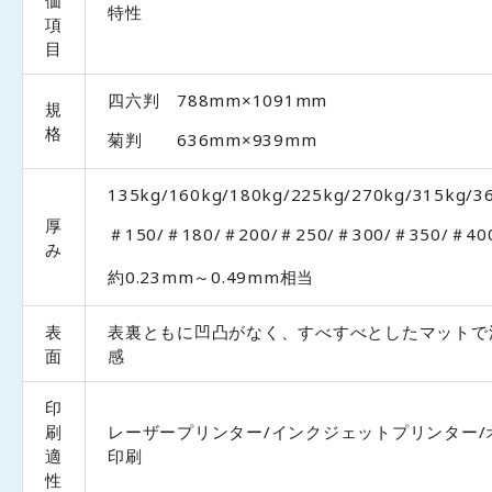
価
特性
項
目
四六判 788mm×1091mm
規
格
菊判 636mm×939mm
135kg/160kg/180kg/225kg/270kg/315kg/3
厚
＃150/＃180/＃200/＃250/＃300/＃350/＃40
み
約0.23mm～0.49mm相当
表
表裏ともに凹凸がなく、すべすべとしたマットで
面
感
印
刷
レーザープリンター/インクジェットプリンター/
適
印刷
性