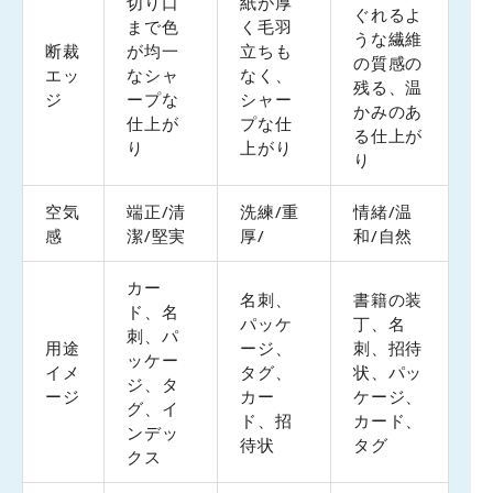
切り口
紙が厚
ぐれるよ
まで色
く毛羽
うな繊維
断裁
が均一
立ちも
の質感の
エッ
なシャ
なく、
残る、温
ジ
ープな
シャー
かみのあ
仕上が
プな仕
る仕上が
り
上がり
り
空気
端正/清
洗練/重
情緒/温
感
潔/堅実
厚/
和/自然
カー
名刺、
書籍の装
ド、名
パッケ
丁、名
刺、パ
用途
ージ、
刺、招待
ッケー
イメ
タグ、
状、パッ
ジ、タ
ージ
カー
ケージ、
グ、イ
ド、招
カード、
ンデッ
待状
タグ
クス