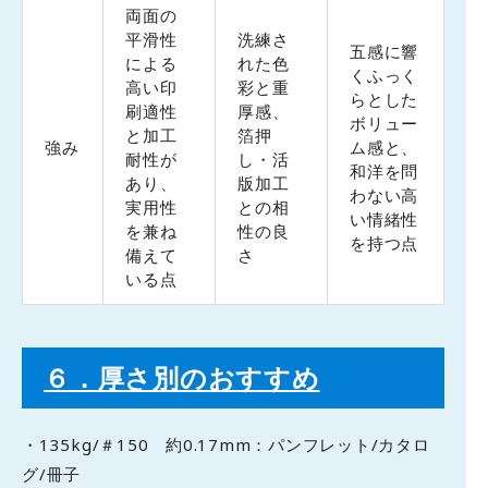
両面の
平滑性
洗練さ
五感に響
による
れた色
くふっく
高い印
彩と重
らとした
刷適性
厚感、
ボリュー
と加工
箔押
強み
ム感と、
耐性が
し・活
和洋を問
あり、
版加工
わない高
実用性
との相
い情緒性
を兼ね
性の良
を持つ点
備えて
さ
いる点
６．厚さ別のおすすめ
・135kg/＃150 約0.17mm：パンフレット/カタロ
グ/冊子