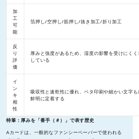
加
工
箔押し/空押し/筋押し/抜き加工/折り加工
可
能
反
り
厚みと強度があるため、湿度の影響を受けにくく
評
している
価
イ
ン
吸収性と速乾性に優れ、ベタ印刷や細かい文字も
キ
鮮明に定着する
相
性
特筆：厚みを「番手（＃）」で表す歴史
Aカードは、一般的なファンシーペーパーで使われる