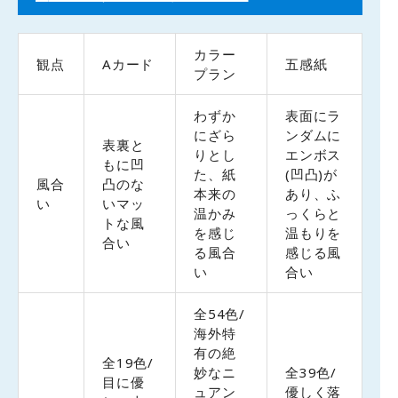
カラー
観点
Aカード
五感紙
プラン
わずか
表面にラ
にざら
ンダムに
表裏と
りとし
エンボス
もに凹
た、紙
(凹凸)が
風合
凸のな
本来の
あり、ふ
い
いマッ
温かみ
っくらと
トな風
を感じ
温もりを
合い
る風合
感じる風
い
合い
全54色/
海外特
有の絶
全19色/
妙なニ
全39色/
目に優
ュアン
優しく落