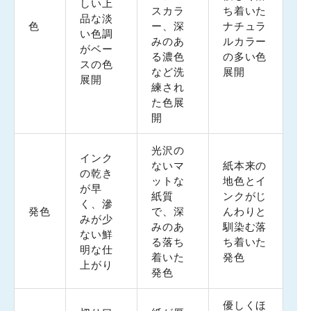
しい上
スカラ
ち着いた
品な淡
色
ー、深
ナチュラ
い色調
みのあ
ルカラー
がベー
る濃色
の多い色
スの色
など洗
展開
展開
練され
た色展
開
光沢の
インク
ないマ
紙本来の
の乾き
ットな
地色とイ
が早
紙質
ンクがじ
く、滲
発色
で、深
んわりと
みが少
みのあ
馴染む落
ない鮮
る落ち
ち着いた
明な仕
着いた
発色
上がり
発色
優しくほ