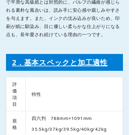
で平滑な高級紙とは対照的に、パルプの繊維が感じら
れる素朴な風合いは、読み手に安心感や親しみやすさ
を与えます。また、インクの沈み込みが良いため、印
刷が紙に馴染み、目に優しい柔らかな仕上がりになる
点も、長年愛され続けている理由の一つです。
2
．基本スペックと加工適性
評
価
特性
項
目
四六判 788mm×1091mm
規
格
35.5kg/37kg/39.5kg/40kg/42kg