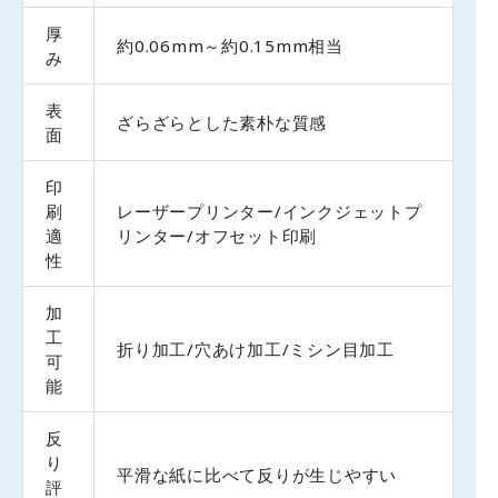
厚
約0.06mm～約0.15mm相当
み
表
ざらざらとした素朴な質感
面
印
刷
レーザープリンター/インクジェットプ
適
リンター/オフセット印刷
性
加
工
折り加工/穴あけ加工/ミシン目加工
可
能
反
り
平滑な紙に比べて反りが生じやすい
評