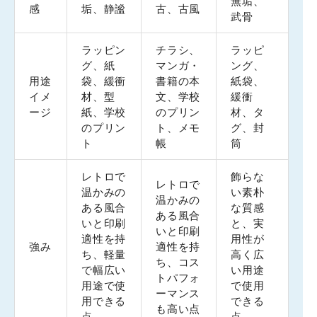
無垢、
感
垢、静謐
古、古風
武骨
ラッピン
チラシ、
ラッピ
グ、紙
マンガ・
ング、
用途
袋、緩衝
書籍の本
紙袋、
イメ
材、型
文、学校
緩衝
ージ
紙、学校
のプリン
材、タ
のプリン
ト、メモ
グ、封
ト
帳
筒
レトロで
飾らな
レトロで
温かみの
い素朴
温かみの
ある風合
な質感
ある風合
いと印刷
と、実
いと印刷
適性を持
用性が
強み
適性を持
ち、軽量
高く広
ち、コス
で幅広い
い用途
トパフォ
用途で使
で使用
ーマンス
用できる
できる
も高い点
点
点