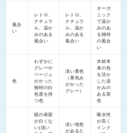
オーガ
レトロ、
レトロ、
ニック
ナチュラ
ナチュラ
で温か
風合
ル、温か
ル、温か
みのあ
い
みのある
みのある
る独特
風合い
風合い
の風合
い
わずかに
木材本
グレーや
来の色
淡い黄色
ベージュ
を活か
（黄色み
色
がかった
した温
がかった
独特の白
かみの
グレー）
色度を持
ある茶
つ色
色
紙の表面
吸水性
が白くな
が高く
淡い地色
い(淡い
インク
があるた