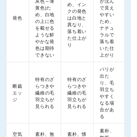
灰色～薄
が沈ん
め、イン
黄色)た
で見え
クの発色
め、白地
やすい
発色
は白地と
の上に色
ため、
異なり、
を載せる
ナチュ
落ち着い
ような鮮
ラルで
た仕上が
やかな発
落ち着
り
色は期待
いた仕
できない
上がり
バリが
出た
特有のざ
特有のざ
り、毛
断裁
らつきや
らつきや
羽立ち
エッ
繊維の毛
繊維の毛
やすく
ジ
羽立ちが
羽立ちが
なる場
見られる
見られる
合があ
る
素朴、
空気
素朴、無
素朴、懐