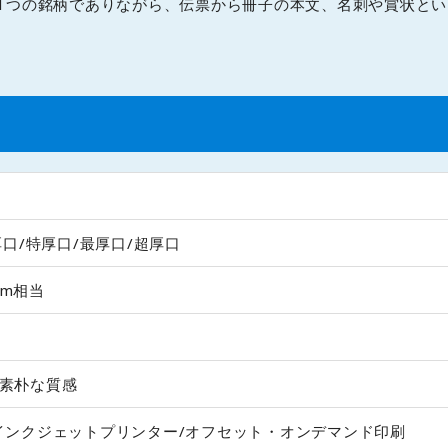
1つの銘柄でありながら、伝票から冊子の本文、名刺や賞状と
厚口/特厚口/最厚口/超厚口
mm相当
素朴な質感
インクジェットプリンター/オフセット・オンデマンド印刷