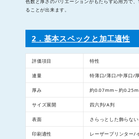
色数と厚さのバリエーションがもたらす応用力で、
ることが出来ます。
2
．基本スペックと加工適性
評価項目
特性
連量
特薄口/薄口/中厚口/
厚み
約0.07mm～約0.25
サイズ展開
四六判/A判
表面
さらっとした飾らない
印刷適性
レーザープリンター/